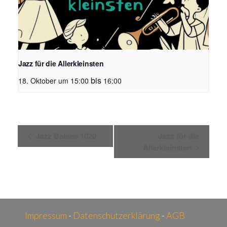
Jazz für die Allerkleinsten
bis
18. Oktober um 15:00
16:00
V
Jazz Babies 1020
Jazz für die
e
Allerkleinsten
r
a
n
s
t
Impressum
-
Datenschutzerklärung
-
AGB
a