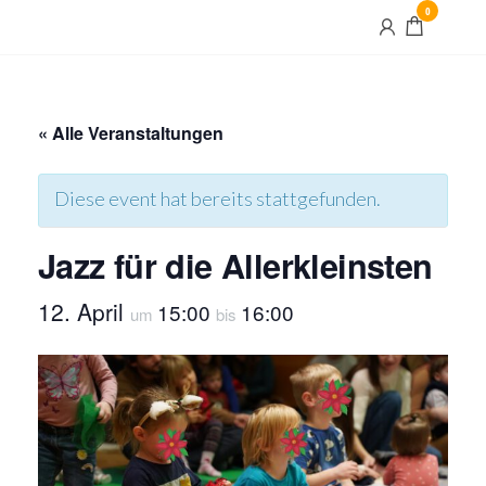
Skip
0
Maximilian
to
und Maria
the
content
« Alle Veranstaltungen
Diese event hat bereits stattgefunden.
Jazz für die Allerkleinsten
12. April
15:00
16:00
um
bis