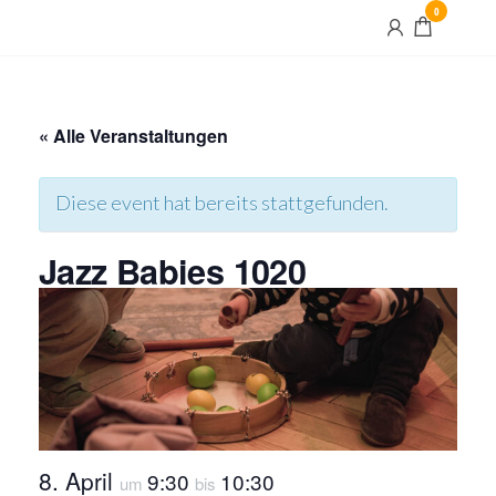
Skip
0
Maximilian
to
und Maria
the
content
« Alle Veranstaltungen
Diese event hat bereits stattgefunden.
Jazz Babies 1020
8. April
9:30
10:30
um
bis