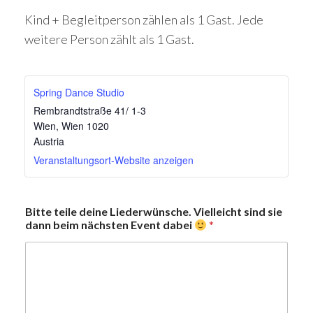
Kind + Begleitperson zählen als 1 Gast. Jede
weitere Person zählt als 1 Gast.
Spring Dance Studio
Rembrandtstraße 41/ 1-3
Wien
,
Wien
1020
Austria
Veranstaltungsort-Website anzeigen
d
Bitte teile deine Liederwünsche. Vielleicht sind sie
a
dann beim nächsten Event dabei
*
b
e
i
d
a
n
n