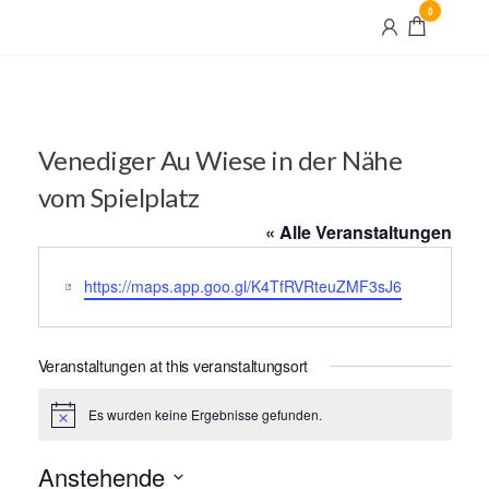
Skip
0
Maximilian
to
und Maria
the
content
Venediger Au Wiese in der Nähe
vom Spielplatz
« Alle Veranstaltungen
W
https://maps.app.goo.gl/K4TfRVRteuZMF3sJ6
e
b
s
Veranstaltungen at this veranstaltungsort
i
t
Es wurden keine Ergebnisse gefunden.
N
e
o
t
Anstehende
i