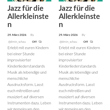
Jazz für die
Jazz für die
Allerkleinste
Allerkleinste
n
n
29. März 2026
By
29. März 2026
By
@dmin_schau
Off
@dmin_schau
Off
Erlebt mit euren Kindern
Erlebt mit euren Kindern
bei einer Stunde
bei einer Stunde
improvisierter
improvisierter
Kinderliederstandards
Kinderliederstandards
Musik als lebendige und
Musik als lebendige und
menschliche
menschliche
Ausdrucksform. Lasst
Ausdrucksform. Lasst
euch mitreißen und
euch mitreißen und
musiziert auf diversen
musiziert auf diversen
Instrumenten dazu. Leben
Instrumenten dazu. Leben
wir gemeinsam den
wir gemeinsam den