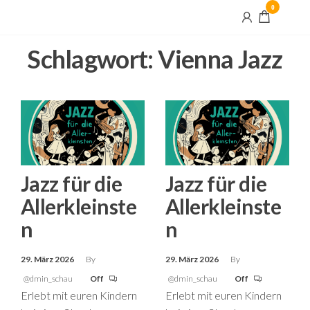
Skip
0
Maximilian
to
und Maria
the
Schlagwort:
Vienna Jazz
content
Jazz für die
Jazz für die
Allerkleinste
Allerkleinste
n
n
29. März 2026
By
29. März 2026
By
@dmin_schau
Off
@dmin_schau
Off
Erlebt mit euren Kindern
Erlebt mit euren Kindern