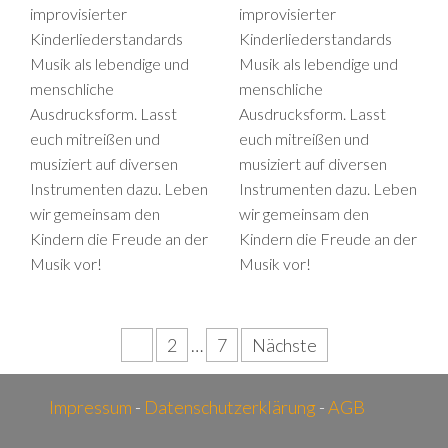
improvisierter
improvisierter
Kinderliederstandards
Kinderliederstandards
Musik als lebendige und
Musik als lebendige und
menschliche
menschliche
Ausdrucksform. Lasst
Ausdrucksform. Lasst
euch mitreißen und
euch mitreißen und
musiziert auf diversen
musiziert auf diversen
Instrumenten dazu. Leben
Instrumenten dazu. Leben
wir gemeinsam den
wir gemeinsam den
Kindern die Freude an der
Kindern die Freude an der
Musik vor!
Musik vor!
Seitennummerierung
1
2
…
7
Nächste
der
Beiträge
Impressum
-
Datenschutzerklärung
-
AGB