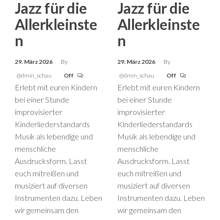
Jazz für die
Jazz für die
Allerkleinste
Allerkleinste
n
n
29. März 2026
By
29. März 2026
By
@dmin_schau
Off
@dmin_schau
Off
Erlebt mit euren Kindern
Erlebt mit euren Kindern
bei einer Stunde
bei einer Stunde
improvisierter
improvisierter
Kinderliederstandards
Kinderliederstandards
Musik als lebendige und
Musik als lebendige und
menschliche
menschliche
Ausdrucksform. Lasst
Ausdrucksform. Lasst
euch mitreißen und
euch mitreißen und
musiziert auf diversen
musiziert auf diversen
Instrumenten dazu. Leben
Instrumenten dazu. Leben
wir gemeinsam den
wir gemeinsam den