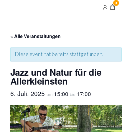
Skip
0
Maximilian
to
und Maria
the
content
« Alle Veranstaltungen
Diese event hat bereits stattgefunden.
Jazz und Natur für die
Allerkleinsten
6. Juli, 2025
15:00
17:00
um
bis