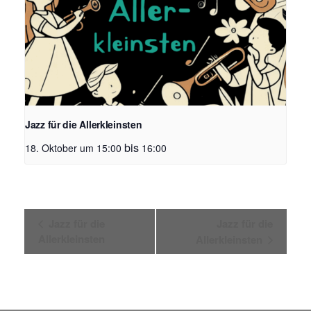
Jazz für die Allerkleinsten
bis
18. Oktober um 15:00
16:00
V
Jazz für die
Jazz für die
e
Allerkleinsten
Allerkleinsten
r
a
n
s