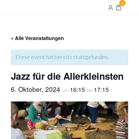
Skip
0
Maximilian
to
und Maria
the
content
« Alle Veranstaltungen
Diese event hat bereits stattgefunden.
Jazz für die Allerkleinsten
6. Oktober, 2024
16:15
17:15
um
bis