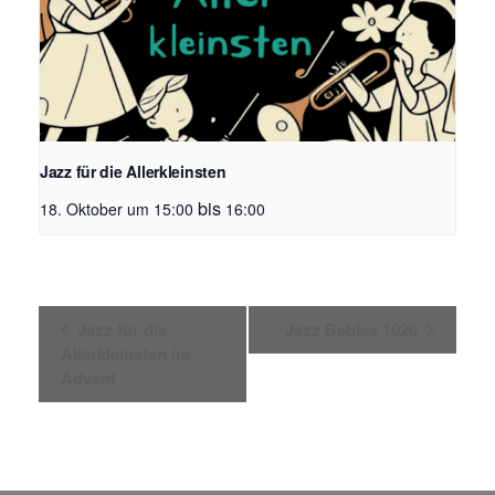
Jazz für die Allerkleinsten
bis
18. Oktober um 15:00
16:00
V
Jazz für die
Jazz Babies 1020
e
Allerkleinsten im
r
Advent
a
n
s
t