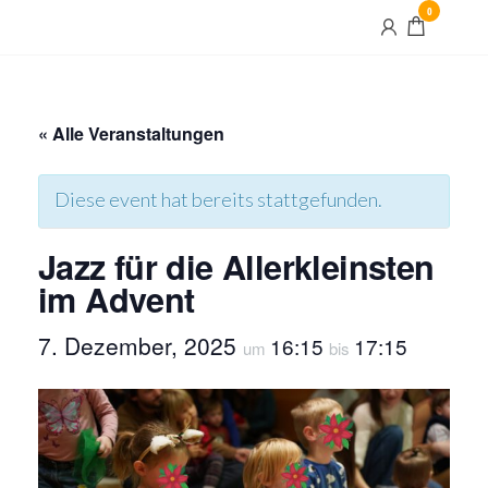
Skip
0
Maximilian
to
und Maria
the
content
« Alle Veranstaltungen
Diese event hat bereits stattgefunden.
Jazz für die Allerkleinsten
im Advent
7. Dezember, 2025
16:15
17:15
um
bis