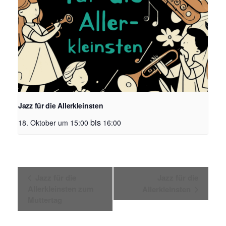
Jazz für die Allerkleinsten
bis
18. Oktober um 15:00
16:00
V
Jazz für die
Jazz für die
e
Allerkleinsten zum
Allerkleinsten
r
Muttertag
a
n