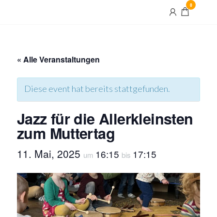
Skip
0
Maximilian
to
und Maria
the
content
« Alle Veranstaltungen
Diese event hat bereits stattgefunden.
Jazz für die Allerkleinsten
zum Muttertag
11. Mai, 2025
16:15
17:15
um
bis