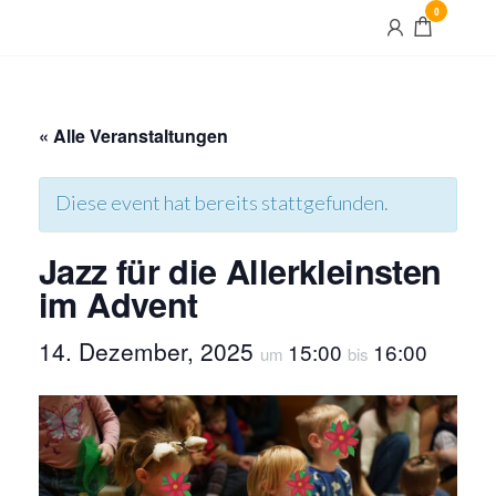
Skip
0
Maximilian
to
und Maria
the
content
« Alle Veranstaltungen
Diese event hat bereits stattgefunden.
Jazz für die Allerkleinsten
im Advent
14. Dezember, 2025
15:00
16:00
um
bis