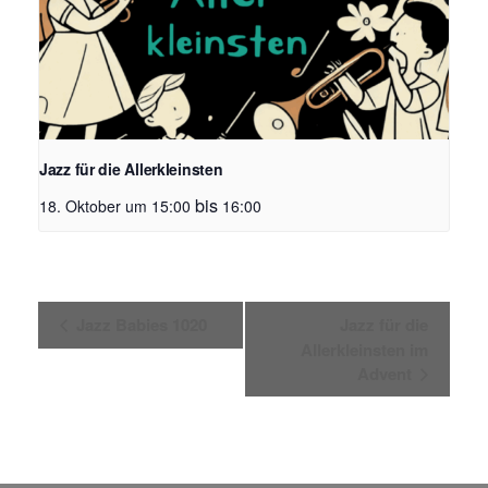
Jazz für die Allerkleinsten
bis
18. Oktober um 15:00
16:00
V
Jazz Babies 1020
Jazz für die
e
Allerkleinsten im
r
Advent
a
n
s
t