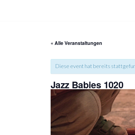
Skip
to
Maximilian
the
und Maria
content
« Alle Veranstaltungen
Diese event hat bereits stattgefu
Jazz Babies 1020