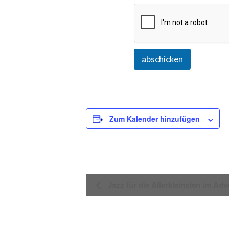
abschicken
Zum Kalender hinzufügen
V
Jazz für die Allerkleinsten im Adv
e
r
a