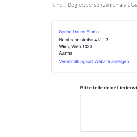
Kind + Begleitperson zählen als 1 Ga
Spring Dance Studio
Rembrandtstraße 41/ 1-3
Wien
,
Wien
1020
Austria
Veranstaltungsort-Website anzeigen
Bitte teile deine Liederw
s
i
n
d
B
i
t
t
e